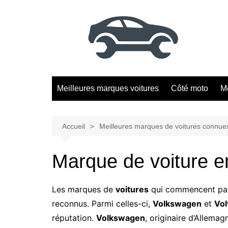
Aller
au
contenu
Meilleures marques voitures
Côté moto
M
Accueil
Meilleures marques de voitures connue
Marque de voiture e
Les marques de
voitures
qui commencent par 
reconnus. Parmi celles-ci,
Volkswagen
et
Vol
réputation.
Volkswagen
, originaire d’Allema