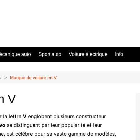
écanique auto
Sport auto
Voiture électrique
Info
s
Marque de voiture en V
n V
la lettre
V
englobent plusieurs constructeur
vo
se distinguent par leur popularité et leur
gne, est célèbre pour sa vaste gamme de modèles,