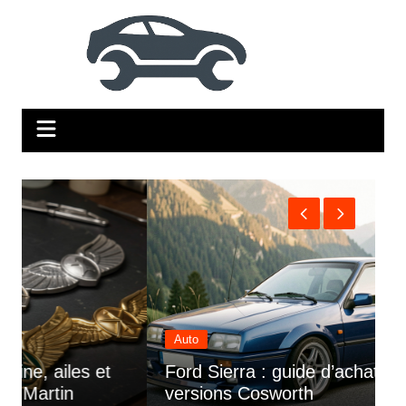
Aller
au
contenu
Auto
Ford Sierra : guide d’achat, moteurs et
V
versions Cosworth
m