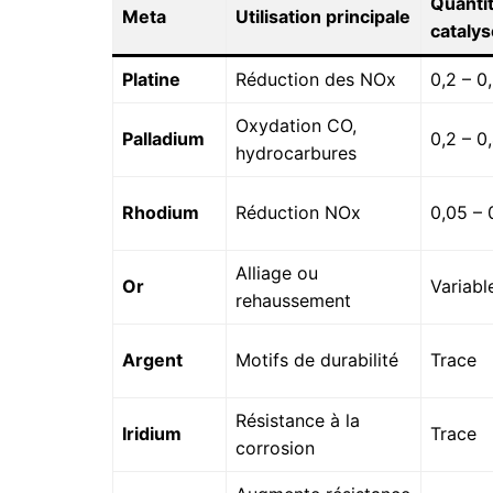
Quanti
Meta
Utilisation principale
catalys
Platine
Réduction des NOx
0,2 – 0
Oxydation CO,
Palladium
0,2 – 0
hydrocarbures
Rhodium
Réduction NOx
0,05 – 
Alliage ou
Or
Variabl
rehaussement
Argent
Motifs de durabilité
Trace
Résistance à la
Iridium
Trace
corrosion