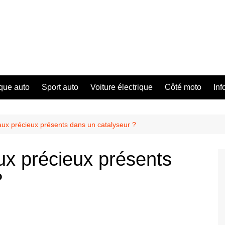
que auto
Sport auto
Voiture électrique
Côté moto
Inf
aux précieux présents dans un catalyseur ?
ux précieux présents
?