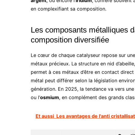
argent
, ou encore l’
iridium
, confère souvent 
en complexifiant sa composition.
Les composants métalliques da
composition diversifiée
Le cœur de chaque catalyseur repose sur une
métaux précieux. La structure en nid d’abeill
permet à ces métaux d’être en contact direc
métal peut différer selon la législation envir
génération. En 2025, la tendance va vers un
ou l’
osmium
, en complément des grands clas
Et aussi
Les avantages de l'anti cristalli