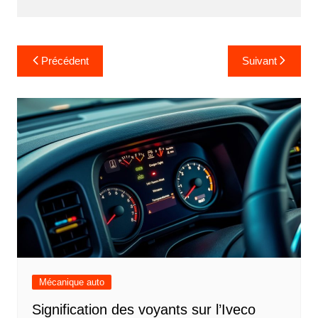
Navigation
Précédent
Suivant
de
l’article
Mécanique auto
Signification des voyants sur l’Iveco