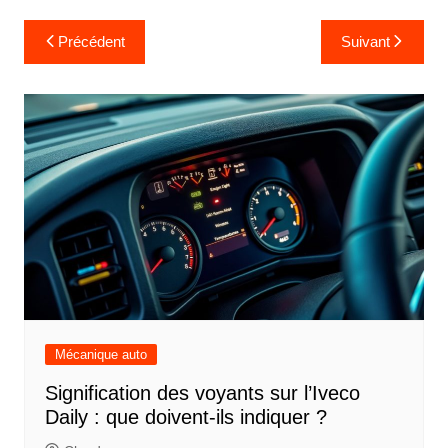
Navigation
Précédent
Suivant
de
l’article
Mécanique auto
Signification des voyants sur l’Iveco
Daily : que doivent-ils indiquer ?