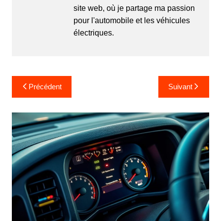
site web, où je partage ma passion
pour l'automobile et les véhicules
électriques.
Navigation
Précédent
Suivant
de
l’article