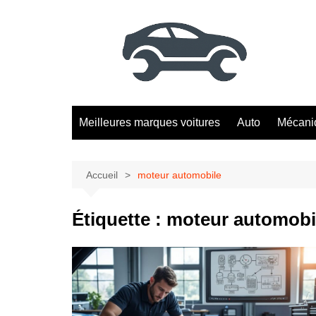
Aller
au
contenu
Meilleures marques voitures
Auto
Mécani
Accueil
moteur automobile
Étiquette :
moteur automobi