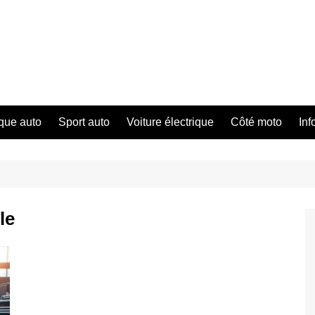
que auto
Sport auto
Voiture électrique
Côté moto
Inf
le