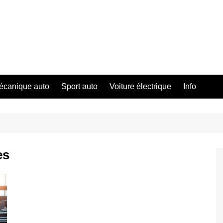
écanique auto
Sport auto
Voiture électrique
Info
es