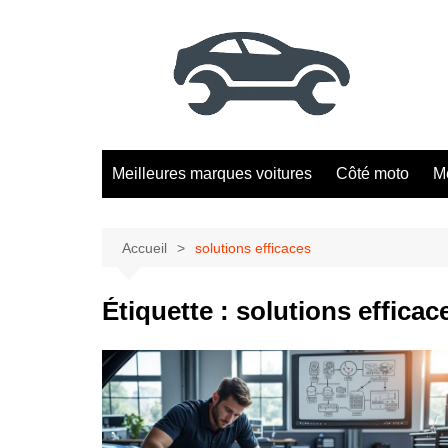
Aller
au
contenu
Meilleures marques voitures
Côté moto
M
Accueil
solutions efficaces
Étiquette :
solutions efficac