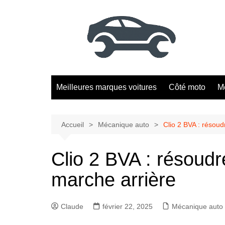
Aller
au
contenu
Meilleures marques voitures
Côté moto
M
Accueil
Mécanique auto
Clio 2 BVA : résou
Clio 2 BVA : résoudr
marche arrière
Claude
février 22, 2025
Mécanique auto