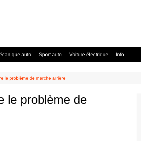
écanique auto
Sport auto
Voiture électrique
Info
dre le problème de marche arrière
e le problème de