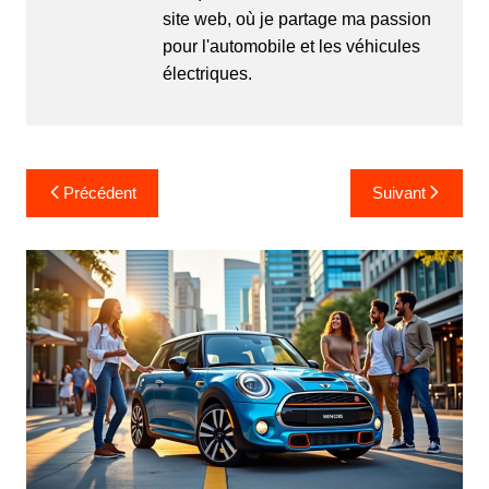
site web, où je partage ma passion
pour l'automobile et les véhicules
électriques.
Navigation
Précédent
Suivant
de
l’article