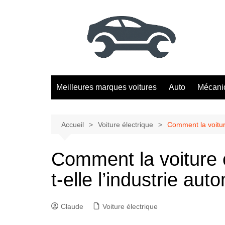
Aller
au
contenu
Meilleures marques voitures
Auto
Mécani
Accueil
Voiture électrique
Comment la voiture
Comment la voiture é
t-elle l’industrie aut
Claude
Voiture électrique