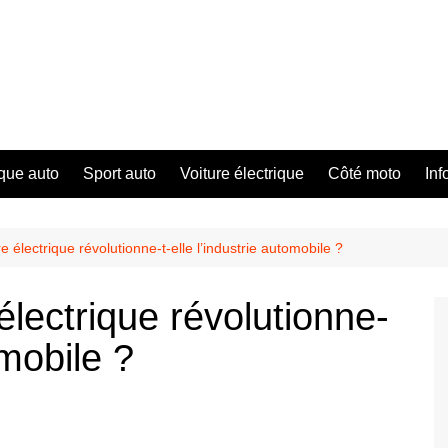
que auto
Sport auto
Voiture électrique
Côté moto
Inf
 électrique révolutionne-t-elle l’industrie automobile ?
lectrique révolutionne-
omobile ?