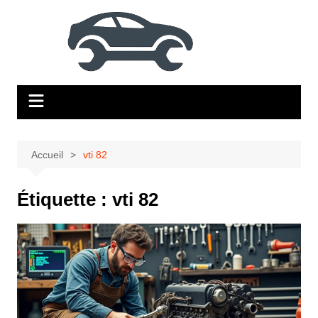
Aller
au
contenu
Accueil
vti 82
Étiquette :
vti 82